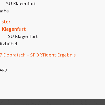
U Klagenfurt
maha
ister
Klagenfurt
SU Klagenfurt
tzbühel
7 Dobratsch – SPORTident Ergebnis
ARD