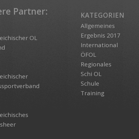
re Partner:
KATEGORIEN
Allgemeines
Ergebnis 2017
eichischer OL
International
nd
ÖFOL
Regionales
Schi OL
eichischer
Schule
ssportverband
Training
eichisches
sheer