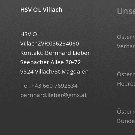
Unse
HSV OL Villach
HSV OL
Österr
VillachZVR:056284060
Verba
Kontakt: Bernhard Lieber
Seebacher Allee 70-72
9524 Villach/St.Magdalen
Österr
Heere
Tel: +43 660 7692834
bernhard.lieber@gmx.at
Österr
Bunde