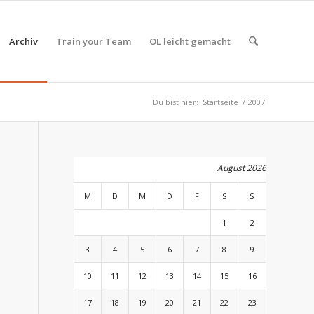
Archiv
Train your Team
OL leicht gemacht
Du bist hier:
Startseite
/
2007
August 2026
M
D
M
D
F
S
S
1
2
3
4
5
6
7
8
9
10
11
12
13
14
15
16
17
18
19
20
21
22
23