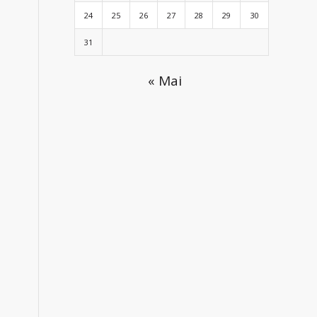
24
25
26
27
28
29
30
31
« Mai