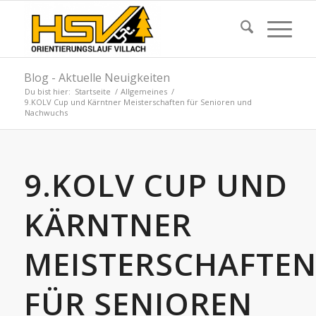
Blog - Aktuelle Neuigkeiten
Du bist hier:
Startseite
/
Allgemeines
/
9.KOLV Cup und Kärntner Meisterschaften für Senioren und
Nachwuchs
9.KOLV CUP UND
KÄRNTNER
MEISTERSCHAFTE
FÜR SENIOREN