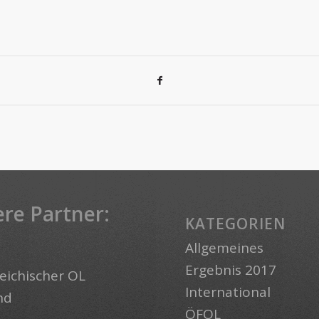
re Partner:
KATEGORIEN
Allgemeines
Ergebnis 2017
eichischer OL
International
nd
ÖFOL