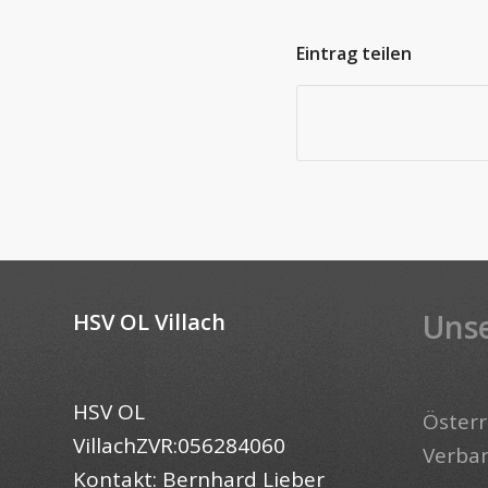
Eintrag teilen
Unse
HSV OL Villach
HSV OL
Österr
VillachZVR:056284060
Verba
Kontakt: Bernhard Lieber