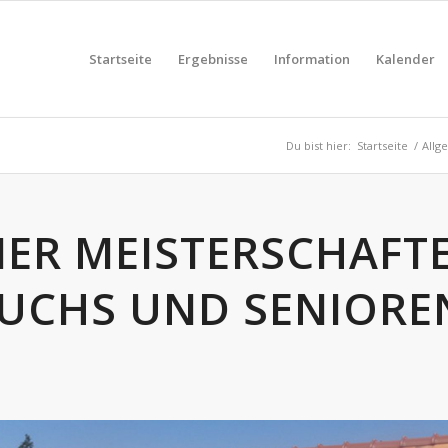
Startseite
Ergebnisse
Information
Kalender
Du bist hier:
Startseite
/
Allg
ER MEISTERSCHAFT
CHS UND SENIOREN