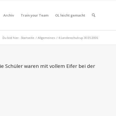
Archiv
Train your Team
OL leicht gemacht
Du bist hier:
Startseite
/
Allgemeines
/
4.Landesschulcup 30.05.2006
 Schüler waren mit vollem Eifer bei der