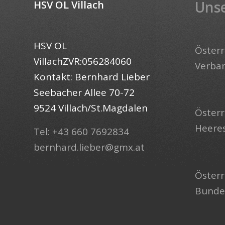
Unse
HSV OL Villach
HSV OL
Österr
VillachZVR:056284060
Verba
Kontakt: Bernhard Lieber
Seebacher Allee 70-72
9524 Villach/St.Magdalen
Österr
Heere
Tel: +43 660 7692834
bernhard.lieber@gmx.at
Österr
Bunde