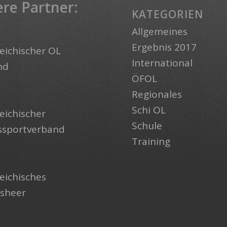
re Partner:
KATEGORIEN
Allgemeines
Ergebnis 2017
eichischer OL
International
nd
ÖFOL
Regionales
Schi OL
eichischer
Schule
ssportverband
Training
eichisches
sheer