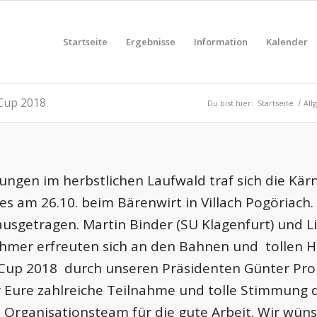
Startseite
Ergebnisse
Information
Kalender
 Cup 2018
Du bist hier:
Startseite
/
All
gen im herbstlichen Laufwald traf sich die Kärn
es am 26.10. beim Bärenwirt in Villach Pogöriac
usgetragen. Martin Binder (SU Klagenfurt) und Li
ilnehmer erfreuten sich an den Bahnen und tolle
 Cup 2018 durch unseren Präsidenten Günter Pro
ür Eure zahlreiche Teilnahme und tolle Stimmung 
Organisationsteam für die gute Arbeit. Wir wünsc