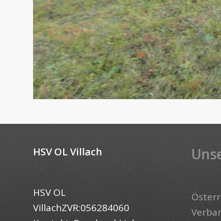
Unse
HSV OL Villach
HSV OL
Österr
VillachZVR:056284060
Verba