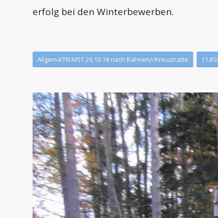
erfolg bei den Winterbewerben.
Allgem.KTN MST 26.10.18 nach Bahnen//Kreuztratte
11.KO