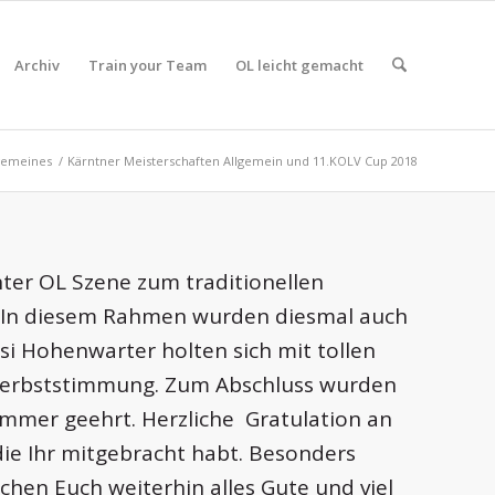
Archiv
Train your Team
OL leicht gemacht
gemeines
/
Kärntner Meisterschaften Allgemein und 11.KOLV Cup 2018
ter OL Szene zum traditionellen
h. In diesem Rahmen wurden diesmal auch
si Hohenwarter holten sich mit tollen
n Herbststimmung. Zum Abschluss wurden
mmer geehrt. Herzliche Gratulation an
die Ihr mitgebracht habt. Besonders
hen Euch weiterhin alles Gute und viel